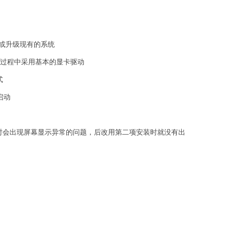
stem 安装或升级现有的系统
 driver 安装过程中采用基本的显卡驱动
式
盘启动
装时会出现屏幕显示异常的问题，后改用第二项安装时就没有出