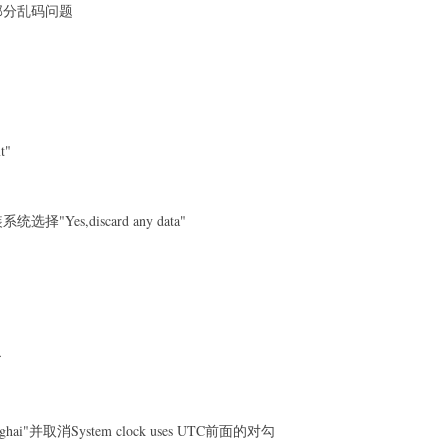
会有部分乱码问题
t"
es,discard any data"
了
"并取消System clock uses UTC前面的对勾